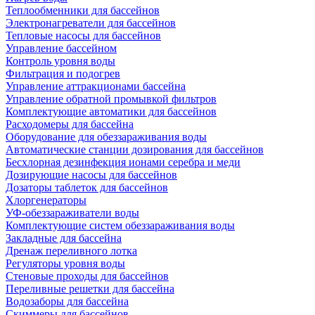
Теплообменники для бассейнов
Электронагреватели для бассейнов
Тепловые насосы для бассейнов
Управление бассейном
Контроль уровня воды
Фильтрация и подогрев
Управление аттракционами бассейна
Управление обратной промывкой фильтров
Комплектующие автоматики для бассейнов
Расходомеры для бассейна
Оборудование для обеззараживания воды
Автоматические станции дозирования для бассейнов
Беcхлорная дезинфекция ионами серебра и меди
Дозирующие насосы для бассейнов
Дозаторы таблеток для бассейнов
Хлоргенераторы
УФ-обеззараживатели воды
Комплектующие систем обеззараживания воды
Закладные для бассейна
Дренаж переливного лотка
Регуляторы уровня воды
Стеновые проходы для бассейнов
Переливные решетки для бассейна
Водозаборы для бассейна
Скиммеры для бассейнов