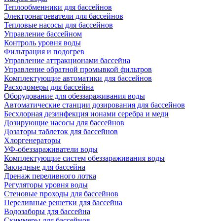
Теплообменники для бассейнов
Электронагреватели для бассейнов
Тепловые насосы для бассейнов
Управление бассейном
Контроль уровня воды
Фильтрация и подогрев
Управление аттракционами бассейна
Управление обратной промывкой фильтров
Комплектующие автоматики для бассейнов
Расходомеры для бассейна
Оборудование для обеззараживания воды
Автоматические станции дозирования для бассейнов
Беcхлорная дезинфекция ионами серебра и меди
Дозирующие насосы для бассейнов
Дозаторы таблеток для бассейнов
Хлоргенераторы
УФ-обеззараживатели воды
Комплектующие систем обеззараживания воды
Закладные для бассейна
Дренаж переливного лотка
Регуляторы уровня воды
Стеновые проходы для бассейнов
Переливные решетки для бассейна
Водозаборы для бассейна
Скиммеры для бассейнов