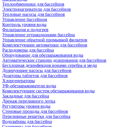
Теплообменники для бассейнов
Электронагреватели для бассейнов
Тепловые насосы для бассейнов
Управление бассейном
Контроль уровня воды
Фильтрация и подогрев
Управление аттракционами бассейна
Управление обратной промывкой фильтров
Комплектующие автоматики для бассейнов
Расходомеры для бассейна
Оборудование для обеззараживания воды
Автоматические станции дозирования для бассейнов
Беcхлорная дезинфекция ионами серебра и меди
Дозирующие насосы для бассейнов
Дозаторы таблеток для бассейнов
Хлоргенераторы
УФ-обеззараживатели воды
Комплектующие систем обеззараживания воды
Закладные для бассейна
Дренаж переливного лотка
Регуляторы уровня воды
Стеновые проходы для бассейнов
Переливные решетки для бассейна
Водозаборы для бассейна
Скиммеры для бассейнов